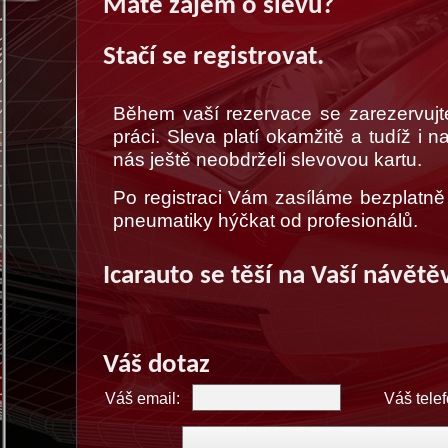
Máte zájem o slevu?
Stačí se registrovat.
Během vaší rezervace se zarezervujt
práci. Sleva platí okamžitě a tudíž i n
nás ještě neobdrželi slevovou kartu.
Po registraci Vám zasíláme bezplatně
pneumatiky hýčkat od profesionálů.
Icarauto se těší na Vaší návětě
Váš dotaz
Váš email:
Váš telef